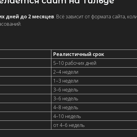
Реалистичный срок
5–10 рабочих дней
2–4 недели
1–3 недели
3–6 недель
3–6 недель
4–8 недель
4–10 недель
от 4–6 недель
того, что именно нужно сделать. Одно дело — аккуратно собрать с
аписать тексты, сделать индивидуальный дизайн, собрать Zero Bloc
остаточно
лендинга на Тильде
. Если у компании несколько услуг, кей
чит и более реалистичный срок разработки.