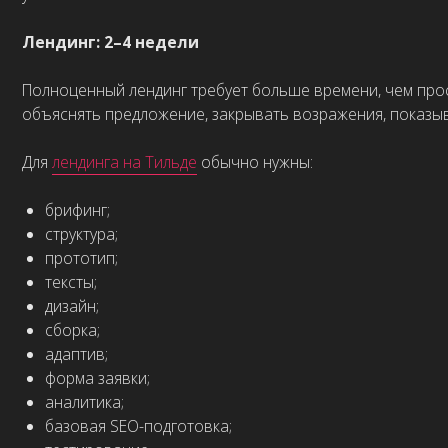
форма заявки;
аналитика;
базовая SEO-подготовка;
тестирование.
Если лендинг делается под рекламу, важно не сокращать этапы с
заявки.
Сайт-визитка: 1–3 недели
Сайт-визитка на Tilda
обычно занимает от одной до трёх недель.
и форме заявки.
Срок зависит от того, делается ли сайт в одну страницу или в 
Быстрее всего сайт-визитка создаётся, когда у компании уже ест
логотип;
фирменные цвета;
фотографии;
описание услуг;