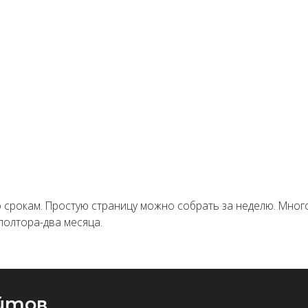
м. Простую страницу можно собрать за неделю. Многостраничный са
а-два месяца.
в
роприятия, акции, теста гипотезы, отдельной услуги или временно