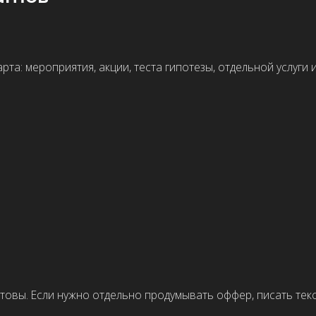
Если нужно отдельно продумывать оффер, писать тексты и делать и
адочная. Он должен не просто показывать информацию, а вести по
ерие, кейсы, этапы и форму.