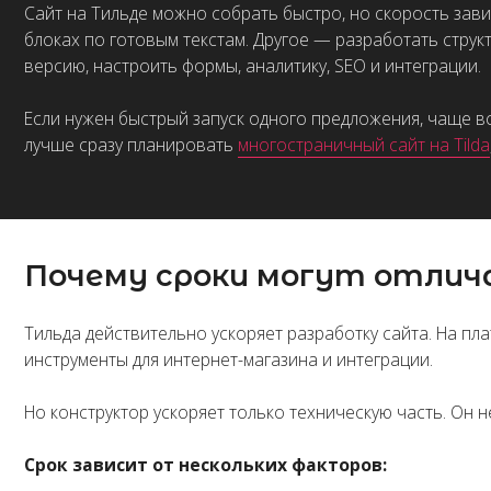
Почему сроки могут отличатьс
Тильда действительно ускоряет разработку сайта. На платформе
инструменты для интернет-магазина и интеграции.
Но конструктор ускоряет только техническую часть. Он не делает 
Срок зависит от нескольких факторов:
есть ли готовые тексты;
понятна ли структура сайта;
сколько страниц нужно создать;
нужен ли индивидуальный дизайн;
используется ли Zero Block;
сколько будет уникальных блоков;
нужна ли ручная мобильная адаптация;
подключаются ли формы, CRM, квизы, оплата;
нужна ли SEO-подготовка;
быстро ли согласуются этапы.