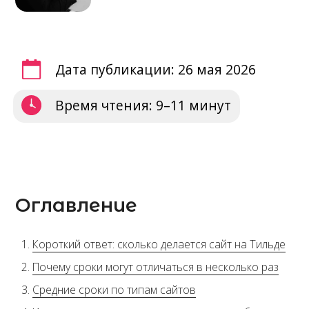
Дата публикации: 26 мая 2026
Время чтения: 9–11 минут
Оглавление
Короткий ответ: сколько делается сайт на Тильде
Почему сроки могут отличаться в несколько раз
Средние сроки по типам сайтов
Из каких этапов складывается срок разработки
Что ускоряет создание сайта
Что чаще всего затягивает проект
Можно ли сделать сайт на Тильде за несколько дней