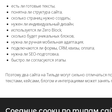
Поэтому два сайта на Тильде могут сильно отличаться по срока
текстами, кейсами, блогом и интеграциями может занять полтор
Средние сроки по типам сайто
Простая посадочная страница: 5–10 рабочих дней
Простая посадочная страница подходит для быстрого старта: ме
Обычно в такой срок входят:
короткий бриф;
базовая структура;
сборка на стандартных блоках;
настройка визуала;
мобильная адаптация;
форма заявки;