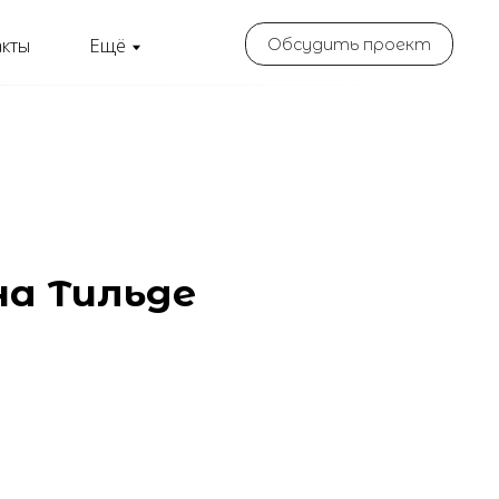
ё
Обсудить проект
льде