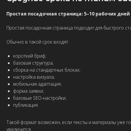
базовые SEO-настройки;
публикация.
Такой формат возможен, если тексты и материалы уже готовы. 
увеличится.
Лендинг: 2–4 недели
Полноценный лендинг требует больше времени, чем простая пос
объяснять предложение, закрывать возражения, показывать дов
Для
лендинга на Тильде
обычно нужны:
брифинг;
структура;
прототип;
тексты;
дизайн;
сборка;
адаптив;