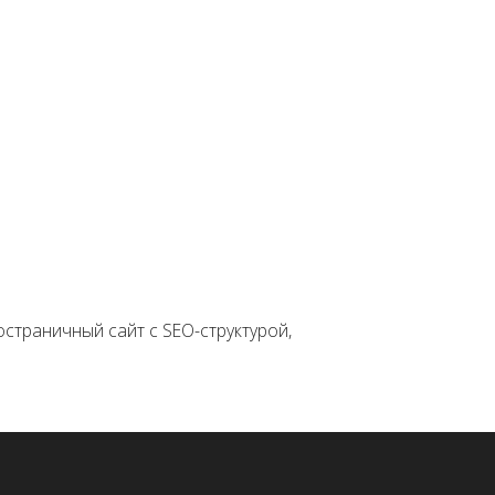
йт с SEO-структурой,
й рекламной кампании.