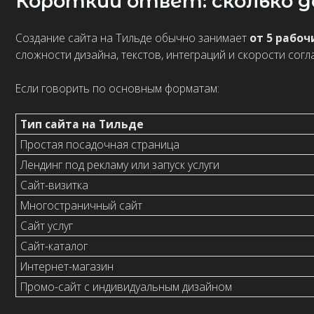
Тип сайта на Тильде
Простая посадочная страница
Лендинг под рекламу или запуск услуги
Сайт-визитка
Многостраничный сайт
Сайт услуг
Сайт-каталог
Интернет-магазин
Промо-сайт с индивидуальным дизайном
Сайт на Тильде можно собрать быстро, но скорость зависит от 
блоках по готовым текстам. Другое — разработать структуру, н
версию, настроить формы, аналитику, SEO и интеграции.
Если нужен быстрый запуск одного предложения, чаще всего д
лучше сразу планировать
многостраничный сайт на Tilda
, а зна