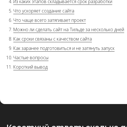
Как сроки связаны с качеством сайта
Как заранее подготовиться и не затянуть запуск
Частые вопросы
Короткий вывод
Короткий ответ: сколько дела
Создание сайта на Тильде обычно занимает
от 5 рабочих дне
сложности дизайна, текстов, интеграций и скорости согласован
Если говорить по основным форматам: