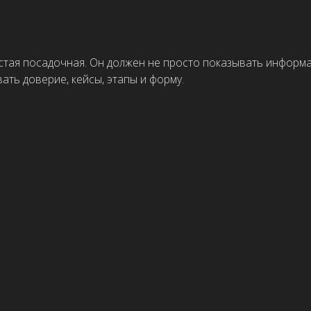
труктуры и аналитики. Быстрый запуск хорош только тогда, когда о
 Это компактный формат: информация о компании, услугах, преимущ
несколько, есть ли готовые материалы и нужен ли индивидуальный ди
ь: